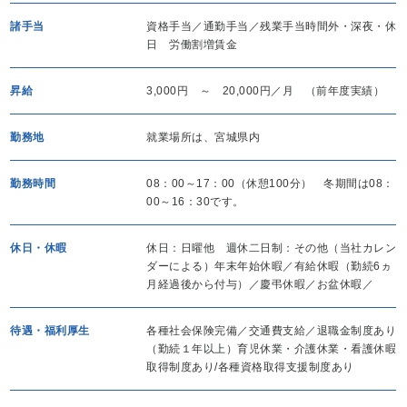
諸手当
資格手当／通勤手当／残業手当時間外・深夜・休
日 労働割増賃金
昇給
3,000円 ～ 20,000円／月 （前年度実績）
勤務地
就業場所は、宮城県内
勤務時間
08：00～17：00（休憩100分） 冬期間は08：
00～16：30です。
休日・休暇
休日：日曜他 週休二日制：その他（当社カレン
ダーによる）年末年始休暇／有給休暇（勤続6ヵ
月経過後から付与）／慶弔休暇／お盆休暇／
待遇・福利厚生
各種社会保険完備／交通費支給／退職金制度あり
（勤続１年以上）育児休業・介護休業・看護休暇
取得制度あり/各種資格取得支援制度あり