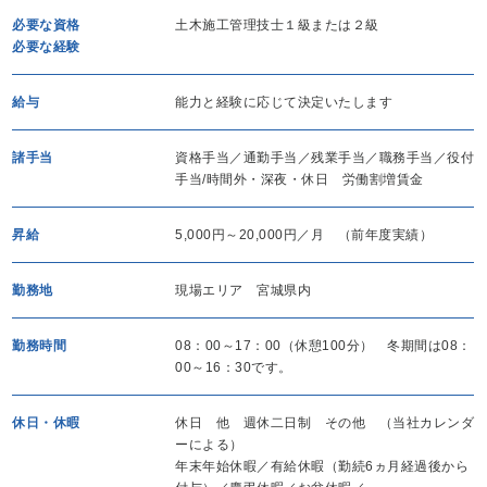
必要な資格
土木施工管理技士１級または２級
必要な経験
給与
能力と経験に応じて決定いたします
諸手当
資格手当／通勤手当／残業手当／職務手当／役付
手当/時間外・深夜・休日 労働割増賃金
昇給
5,000円～20,000円／月 （前年度実績）
勤務地
現場エリア 宮城県内
勤務時間
08：00～17：00（休憩100分） 冬期間は08：
00～16：30です。
休日・休暇
休日 他 週休二日制 その他 （当社カレンダ
ーによる）
年末年始休暇／有給休暇（勤続6ヵ月経過後から